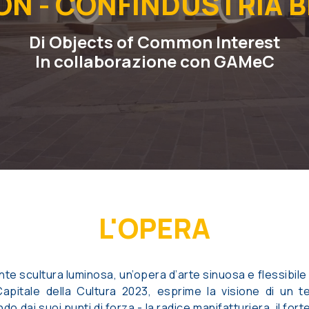
ON - CONFINDUSTRIA
Di Objects of Common Interest
In collaborazione con GAMeC
L'OPERA
te scultura luminosa, un’opera d’arte sinuosa e flessibile
pitale della Cultura 2023, esprime la visione di un ter
o dai suoi punti di forza - la radice manifatturiera, il for