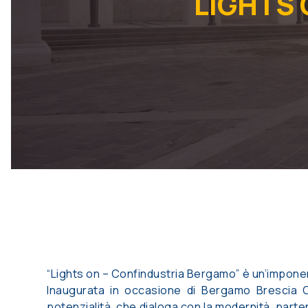
LIGHTS 
“Lights on – Confindustria Bergamo” è un’imponen
Inaugurata in occasione di Bergamo Brescia Ca
potenzialità, che dialoga con la modernità, partend