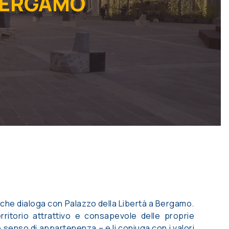
 BERGAMO
 che dialoga con Palazzo della Libertà a Bergamo.
ritorio attrattivo e consapevole delle proprie
te senso di appartenenza – e li coniuga con i valori